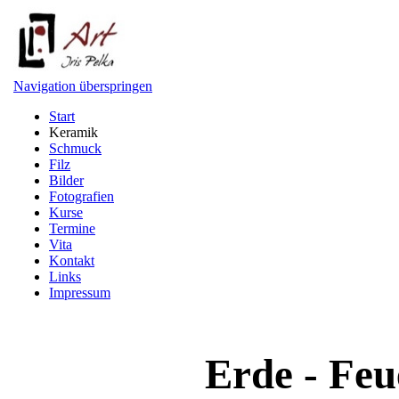
Navigation überspringen
Start
Keramik
Schmuck
Filz
Bilder
Fotografien
Kurse
Termine
Vita
Kontakt
Links
Impressum
Erde - Feu